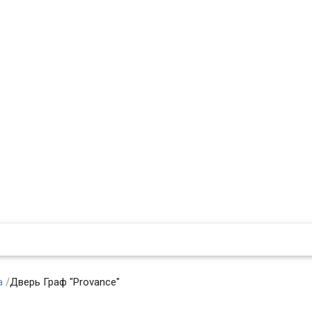
а
/
Дверь Граф "Provance"