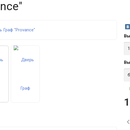
nce"
Вы
Вы
1