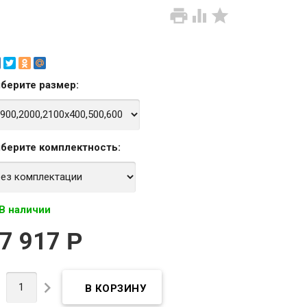



берите
размер
:
берите
комплектность
:
В наличии
7 917
Р

