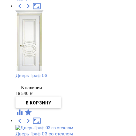



Дверь Граф 03
В наличии
18 540
Р





Дверь Граф 03 со стеклом