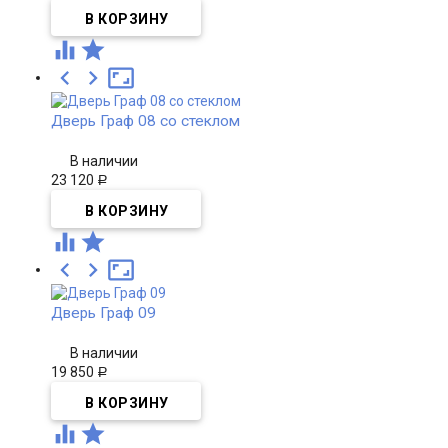





Дверь Граф 08 со стеклом
В наличии
23 120
Р





Дверь Граф 09
В наличии
19 850
Р

