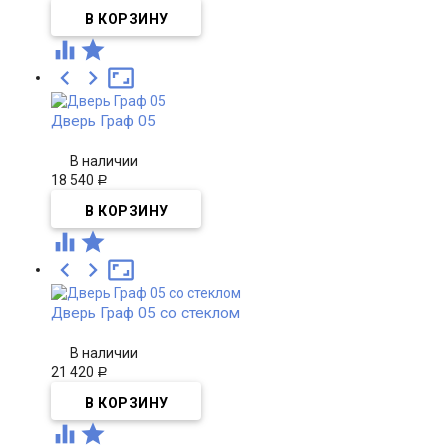





Дверь Граф 05
В наличии
18 540
Р





Дверь Граф 05 со стеклом
В наличии
21 420
Р

