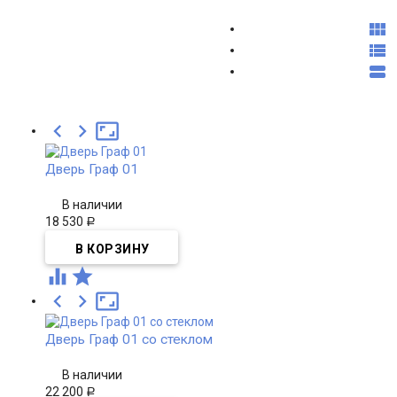






Дверь Граф 01
В наличии
18 530
Р





Дверь Граф 01 со стеклом
В наличии
22 200
Р