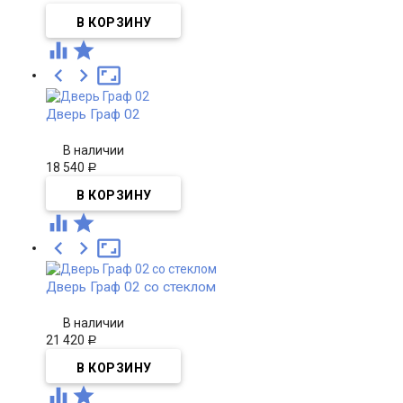





Дверь Граф 02
В наличии
18 540
Р





Дверь Граф 02 со стеклом
В наличии
21 420
Р

