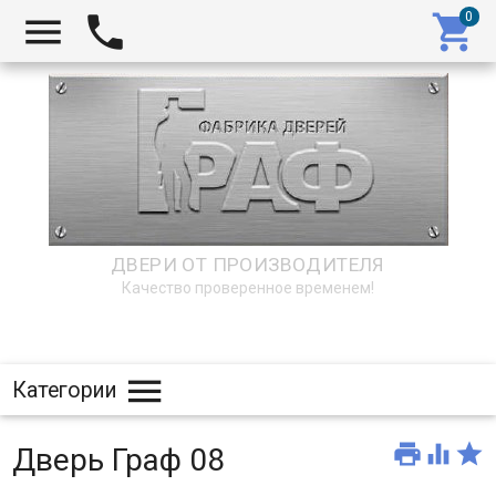



ДВЕРИ ОТ ПРОИЗВОДИТЕЛЯ
Качество проверенное временем!

Категории



Дверь Граф 08